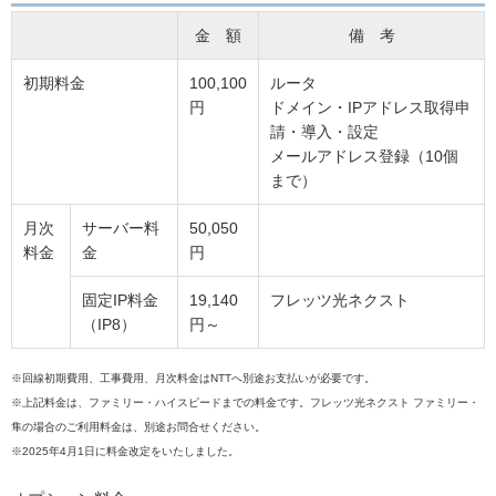
金 額
備 考
初期料金
100,100
ルータ
円
ドメイン・IPアドレス取得申
請・導入・設定
メールアドレス登録（10個
まで）
月次
サーバー料
50,050
料金
金
円
固定IP料金
19,140
フレッツ光ネクスト
（IP8）
円～
※回線初期費用、工事費用、月次料金はNTTへ別途お支払いが必要です。
※上記料金は、ファミリー・ハイスピードまでの料金です。フレッツ光ネクスト ファミリー・
隼の場合のご利用料金は、別途お問合せください。
※2025年4月1日に料金改定をいたしました。